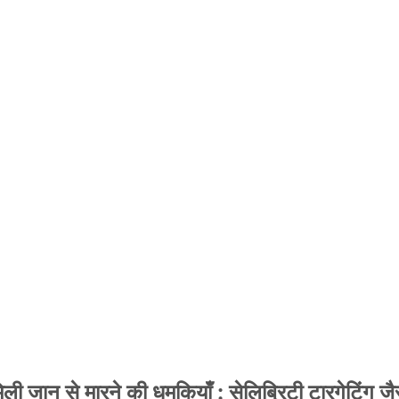
 जान से मारने की धमकियाँ : सेलिब्रिटी टारगेटिंग जैसा