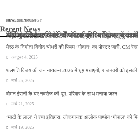
मार्च 2, 2026
जनवरी 29, 2026
अक्टूबर 4, 2025
अप्रैल 14, 2025
NEWS
NEWS
ENTERTAINMENT
NEWS
TECHNOLOGY
Recent News
बॉलीवुड के बाद अब डिफेंस टाइकून साहिल लूथरा को मि
बड़ी कार्रवाई: 20 माह से जबरन काबिज़ कृष्णा कुंज
मेरठ के निर्माता विनोद चौधरी की फिल्म ‘गोदान’ का
मिलिए रोहित उगले से! कैसे 16 साल की उम्र में क
मेरठ के निर्माता विनोद चौधरी की फिल्म ‘गोदान’ का पोस्टर जारी, CM रेख
अक्टूबर 4, 2025
थलपति विजय की जन नायकन 2026 में धूम मचाएगी, 9 जनवरी को इसकी र
मार्च 25, 2025
बोमन ईरानी के घर नवरोज की धूम, परिवार के साथ मनाया जश्न
मार्च 21, 2025
‘माटी के लाल’ ने रचा इतिहास! लोकगायक आलोक पाण्डेय ‘गोपाल’ को मि
मार्च 19, 2025