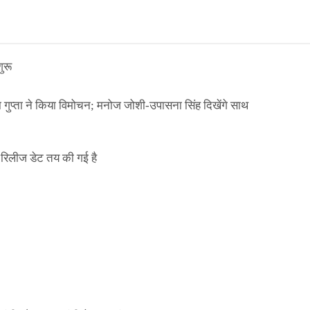
ुरू
ा गुप्ता ने किया विमोचन; मनोज जोशी-उपासना सिंह दिखेंगे साथ
िलीज डेट तय की गई है
ाले ई-पास इस बंदी में भी लागू