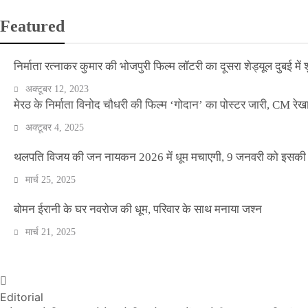
Featured
निर्माता रत्नाकर कुमार की भोजपुरी फिल्म लॉटरी का दूसरा शेड्यूल दुबई में श
अक्टूबर 12, 2023
मेरठ के निर्माता विनोद चौधरी की फिल्म ‘गोदान’ का पोस्टर जारी, CM रेख
अक्टूबर 4, 2025
थलपति विजय की जन नायकन 2026 में धूम मचाएगी, 9 जनवरी को इसकी र
मार्च 25, 2025
वीकेंड कर्फ्यू ने थामी दिल्ली की रफ्तार, नाइट कर्फ्यू व
बोमन ईरानी के घर नवरोज की धूम, परिवार के साथ मनाया जश्न
मार्च 21, 2025
Official Desk
अप्रैल 17, 2021
Editorial