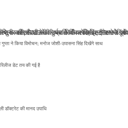
ली जान से मारने की धमकियाँ : सेलिब्रिटी टारगेटिंग ज
 वेलफेयर सोसायटी की कार्यकारिणी अपदस्थ, JDA ने पूर
 पोस्टर जारी, CM रेखा गुप्ता ने किया विमोचन; मनोज जो
ंपनी शुरू की और 22 की उम्र तक बन गए इंटरनेशनल अवॉ
ा गुप्ता ने किया विमोचन; मनोज जोशी-उपासना सिंह दिखेंगे साथ
िलीज डेट तय की गई है
ली डॉक्टरेट की मानद उपाधि