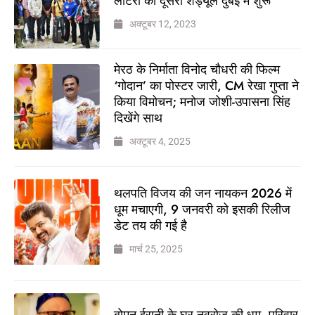
लॉटरी का दूसरा शेड्यूल दुबई में शुरू
अक्टूबर 12, 2023
मेरठ के निर्माता विनोद चौधरी की फिल्म
‘गोदान’ का पोस्टर जारी, CM रेखा गुप्ता ने
किया विमोचन; मनोज जोशी-उपासना सिंह
दिखेंगे साथ
अक्टूबर 4, 2025
थलपति विजय की जन नायकन 2026 में
धूम मचाएगी, 9 जनवरी को इसकी रिलीज
डेट तय की गई है
मार्च 25, 2025
बोमन ईरानी के घर नवरोज की धूम, परिवार