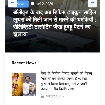
मार्च 2, 2026
NEWS
बॉलीवुड के बाद अब डिफेंस टाइकून साहिल
लूथरा को मिली जान से मारने की धमकियाँ :
सेलिब्रिटी टारगेटिंग जैसा हूबहू पैटर्न का
खुलासा
Recent News
मेरठ के निर्माता विनोद चौधरी की फिल्म
‘गोदान’ का पोस्टर जारी, CM रेखा
गुप्ता ने किया विमोचन; मनोज जोशी-
उपासना सिंह दिखेंगे साथ
अक्टूबर 4, 2025