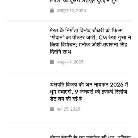
लॉटरी का दूसरा शेड्यूल दुबई में शुरू
अक्टूबर 12, 2023
मेरठ के निर्माता विनोद चौधरी की फिल्म
‘गोदान’ का पोस्टर जारी, CM रेखा गुप्ता ने
किया विमोचन; मनोज जोशी-उपासना सिंह
दिखेंगे साथ
अक्टूबर 4, 2025
थलपति विजय की जन नायकन 2026 में
धूम मचाएगी, 9 जनवरी को इसकी रिलीज
डेट तय की गई है
मार्च 25, 2025
बोमन ईरानी के घर नवरोज की धूम, परिवार