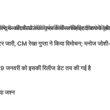
ली जान से मारने की धमकियाँ : सेलिब्रिटी टारगेटिंग ज
 वेलफेयर सोसायटी की कार्यकारिणी अपदस्थ, JDA ने पूर
 पोस्टर जारी, CM रेखा गुप्ता ने किया विमोचन; मनोज जो
ंपनी शुरू की और 22 की उम्र तक बन गए इंटरनेशनल अवॉ
स्टर जारी, CM रेखा गुप्ता ने किया विमोचन; मनोज जोशी
9 जनवरी को इसकी रिलीज डेट तय की गई है
या जश्न