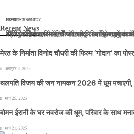
मार्च 2, 2026
जनवरी 29, 2026
अक्टूबर 4, 2025
अप्रैल 14, 2025
NEWS
NEWS
ENTERTAINMENT
NEWS
TECHNOLOGY
Recent News
बॉलीवुड के बाद अब डिफेंस टाइकून साहिल लूथरा को मि
बड़ी कार्रवाई: 20 माह से जबरन काबिज़ कृष्णा कुंज
मेरठ के निर्माता विनोद चौधरी की फिल्म ‘गोदान’ का
मिलिए रोहित उगले से! कैसे 16 साल की उम्र में क
मेरठ के निर्माता विनोद चौधरी की फिल्म ‘गोदान’ का पो
अक्टूबर 4, 2025
थलपति विजय की जन नायकन 2026 में धूम मचाएगी, 
मार्च 25, 2025
बोमन ईरानी के घर नवरोज की धूम, परिवार के साथ मना
मार्च 21, 2025