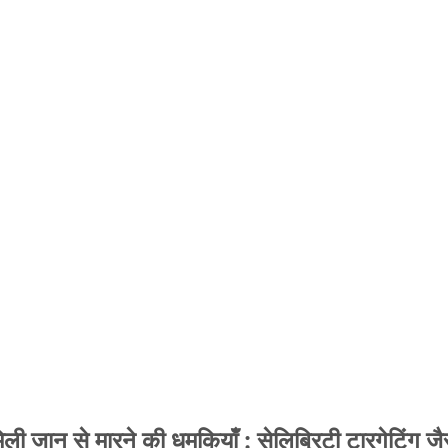
 जान से मारने की धमकियाँ : सेलिब्रिटी टारगेटिंग जैसा