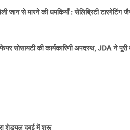
 जान से मारने की धमकियाँ : सेलिब्रिटी टारगेटिंग जैसा
वेलफेयर सोसायटी की कार्यकारिणी अपदस्थ, JDA ने पूरी
स्टर जारी, CM रेखा गुप्ता ने किया विमोचन; मनोज जोशी
 शेड्यूल दुबई में शुरू