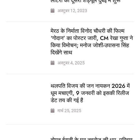
लॉटरी का दूसरा शेड्यूल दुबई में शुरू
अक्टूबर 12, 2023
मेरठ के निर्माता विनोद चौधरी की फिल्म
‘गोदान’ का पोस्टर जारी, CM रेखा गुप्ता ने
किया विमोचन; मनोज जोशी-उपासना सिंह
दिखेंगे साथ
अक्टूबर 4, 2025
थलपति विजय की जन नायकन 2026 में
धूम मचाएगी, 9 जनवरी को इसकी रिलीज
डेट तय की गई है
मार्च 25, 2025
बोमन ईरानी के घर नवरोज की धूम, परिवार