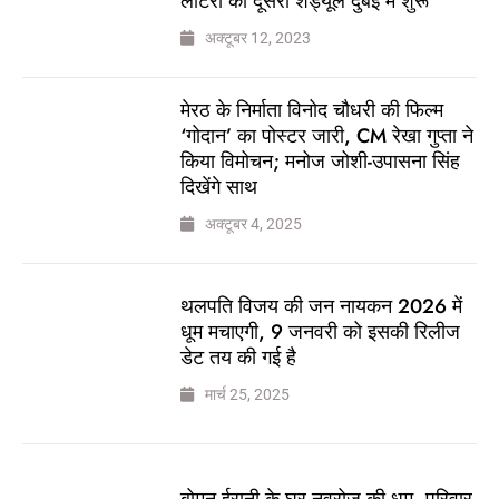
लॉटरी का दूसरा शेड्यूल दुबई में शुरू
अक्टूबर 12, 2023
मेरठ के निर्माता विनोद चौधरी की फिल्म
‘गोदान’ का पोस्टर जारी, CM रेखा गुप्ता ने
किया विमोचन; मनोज जोशी-उपासना सिंह
दिखेंगे साथ
अक्टूबर 4, 2025
थलपति विजय की जन नायकन 2026 में
धूम मचाएगी, 9 जनवरी को इसकी रिलीज
डेट तय की गई है
मार्च 25, 2025
बोमन ईरानी के घर नवरोज की धूम, परिवार