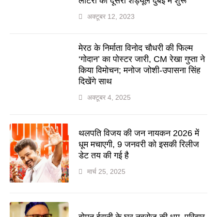
लॉटरी का दूसरा शेड्यूल दुबई में शुरू
अक्टूबर 12, 2023
मेरठ के निर्माता विनोद चौधरी की फिल्म
‘गोदान’ का पोस्टर जारी, CM रेखा गुप्ता ने
किया विमोचन; मनोज जोशी-उपासना सिंह
दिखेंगे साथ
अक्टूबर 4, 2025
थलपति विजय की जन नायकन 2026 में
धूम मचाएगी, 9 जनवरी को इसकी रिलीज
डेट तय की गई है
मार्च 25, 2025
बोमन ईरानी के घर नवरोज की धूम, परिवार