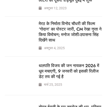
लॉटरी का दूसरा शेड्यूल दुबई में शुरू
अक्टूबर 12, 2023
मेरठ के निर्माता विनोद चौधरी की फिल्म
‘गोदान’ का पोस्टर जारी, CM रेखा गुप्ता ने
किया विमोचन; मनोज जोशी-उपासना सिंह
दिखेंगे साथ
अक्टूबर 4, 2025
थलपति विजय की जन नायकन 2026 में
धूम मचाएगी, 9 जनवरी को इसकी रिलीज
डेट तय की गई है
मार्च 25, 2025
बोमन ईरानी के घर नवरोज की धूम, परिवार