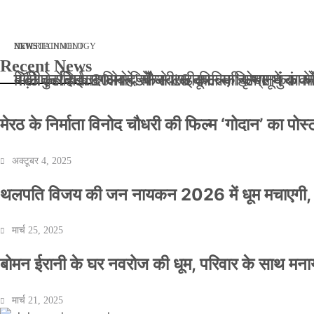
मार्च 2, 2026
जनवरी 29, 2026
अक्टूबर 4, 2025
अप्रैल 14, 2025
NEWS
NEWS
ENTERTAINMENT
NEWS
TECHNOLOGY
Recent News
बॉलीवुड के बाद अब डिफेंस टाइकून साहिल लूथरा को मि
बड़ी कार्रवाई: 20 माह से जबरन काबिज़ कृष्णा कुंज
मेरठ के निर्माता विनोद चौधरी की फिल्म ‘गोदान’ का
मिलिए रोहित उगले से! कैसे 16 साल की उम्र में क
मेरठ के निर्माता विनोद चौधरी की फिल्म ‘गोदान’ का पो
अक्टूबर 4, 2025
थलपति विजय की जन नायकन 2026 में धूम मचाएगी, 
मार्च 25, 2025
बोमन ईरानी के घर नवरोज की धूम, परिवार के साथ मना
मार्च 21, 2025