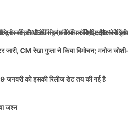
ली जान से मारने की धमकियाँ : सेलिब्रिटी टारगेटिंग ज
 वेलफेयर सोसायटी की कार्यकारिणी अपदस्थ, JDA ने पूर
 पोस्टर जारी, CM रेखा गुप्ता ने किया विमोचन; मनोज जो
ंपनी शुरू की और 22 की उम्र तक बन गए इंटरनेशनल अवॉ
स्टर जारी, CM रेखा गुप्ता ने किया विमोचन; मनोज जोशी
9 जनवरी को इसकी रिलीज डेट तय की गई है
या जश्न