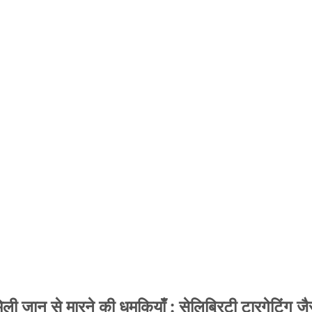
 जान से मारने की धमकियाँ : सेलिब्रिटी टारगेटिंग जैसा