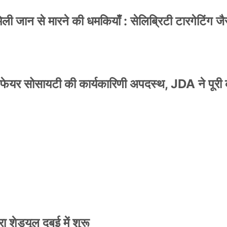
 जान से मारने की धमकियाँ : सेलिब्रिटी टारगेटिंग जैसा
वेलफेयर सोसायटी की कार्यकारिणी अपदस्थ, JDA ने पूरी
स्टर जारी, CM रेखा गुप्ता ने किया विमोचन; मनोज जोशी
 शेड्यूल दुबई में शुरू