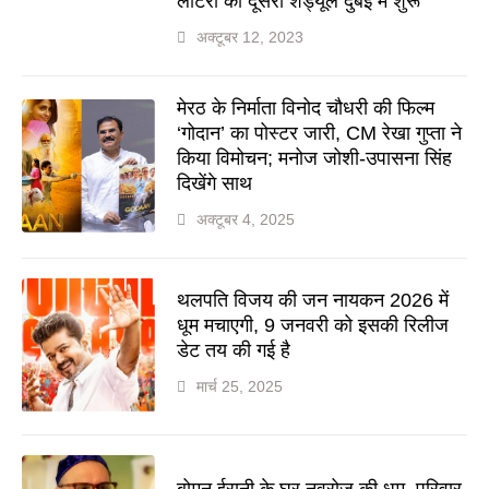
लॉटरी का दूसरा शेड्यूल दुबई में शुरू
अक्टूबर 12, 2023
मेरठ के निर्माता विनोद चौधरी की फिल्म
‘गोदान’ का पोस्टर जारी, CM रेखा गुप्ता ने
किया विमोचन; मनोज जोशी-उपासना सिंह
दिखेंगे साथ
अक्टूबर 4, 2025
थलपति विजय की जन नायकन 2026 में
धूम मचाएगी, 9 जनवरी को इसकी रिलीज
डेट तय की गई है
मार्च 25, 2025
बोमन ईरानी के घर नवरोज की धूम, परिवार