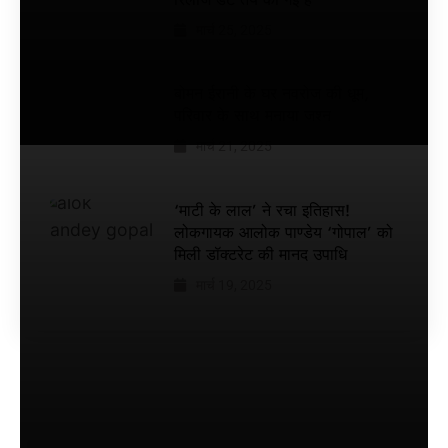
रिलीज
मार्च 25, 2025
डेट तय
की गई
बोमन ईरानी के घर नवरोज की धूम,
है
परिवार के साथ मनाया जश्न
मार्च 21, 2025
‘माटी के लाल’ ने रचा इतिहास!
लोकगायक आलोक पाण्डेय ‘गोपाल’ को
मिली डॉक्टरेट की मानद उपाधि
मार्च 19, 2025