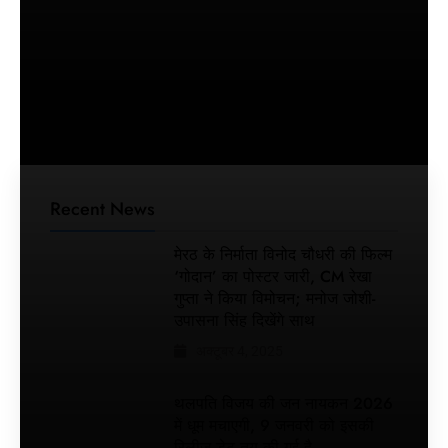
कैमरा थामा!
मिलिए
बॉलीवुड
हस्तियों के
चहेते वेडिंग
फोटोग्राफर
लक्ष्य
चावला से
थलपति
Recent News
विजय
की जन
मेरठ के निर्माता विनोद चौधरी की फिल्म
‘गोदान’ का पोस्टर जारी, CM रेखा
नायकन
गुप्ता ने किया विमोचन; मनोज जोशी-
2026
उपासना सिंह दिखेंगे साथ
में धूम
मचाएगी,
अक्टूबर 4, 2025
9
जनवरी
थलपति विजय की जन नायकन 2026
को
में धूम मचाएगी, 9 जनवरी को इसकी
इसकी
रिलीज डेट तय की गई है