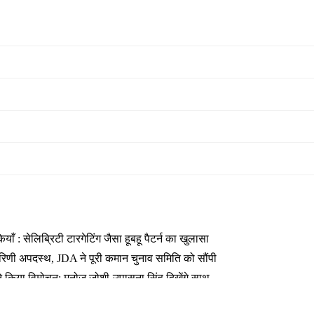
 : सेलिब्रिटी टारगेटिंग जैसा हूबहू पैटर्न का खुलासा
कारिणी अपदस्थ, JDA ने पूरी कमान चुनाव समिति को सौंपी
ा ने किया विमोचन; मनोज जोशी-उपासना सिंह दिखेंगे साथ
 तक बन गए इंटरनेशनल अवॉर्ड विनर