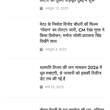
लॉटरी का दूसरा शेड्यूल दुबई में शुरू
अक्टूबर 12, 2023
मेरठ के निर्माता विनोद चौधरी की फिल्म
‘गोदान’ का पोस्टर जारी, CM रेखा गुप्ता ने
किया विमोचन; मनोज जोशी-उपासना सिंह
दिखेंगे साथ
अक्टूबर 4, 2025
थलपति विजय की जन नायकन 2026 में
धूम मचाएगी, 9 जनवरी को इसकी रिलीज
डेट तय की गई है
मार्च 25, 2025
बोमन ईरानी के घर नवरोज की धूम, परिवार