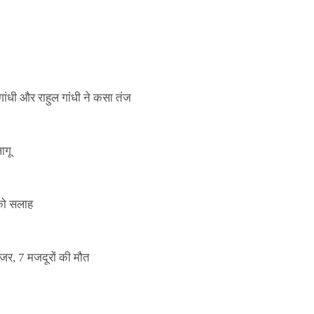
ाले ई-पास इस बंदी में भी लागू
ांधी और राहुल गांधी ने कसा तंज
ागू
 को सलाह
इजर, 7 मजदूरों की मौत