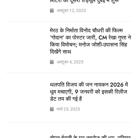
लॉटरी का दूसरा शेड्यूल दुबई में शुरू
अक्टूबर 12, 2023
मेरठ के निर्माता विनोद चौधरी की फिल्म
‘गोदान’ का पोस्टर जारी, CM रेखा गुप्ता ने
किया विमोचन; मनोज जोशी-उपासना सिंह
दिखेंगे साथ
अक्टूबर 4, 2025
थलपति विजय की जन नायकन 2026 में
धूम मचाएगी, 9 जनवरी को इसकी रिलीज
डेट तय की गई है
मार्च 25, 2025
बोमन ईरानी के घर नवरोज की धूम, परिवार