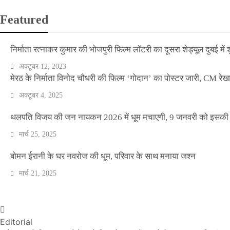
Featured
निर्माता रत्नाकर कुमार की भोजपुरी फिल्म लॉटरी का दूसरा शेड्यूल दुबई में श
अक्टूबर 12, 2023
मेरठ के निर्माता विनोद चौधरी की फिल्म ‘गोदान’ का पोस्टर जारी, CM रेख
अक्टूबर 4, 2025
थलपति विजय की जन नायकन 2026 में धूम मचाएगी, 9 जनवरी को इसकी र
मार्च 25, 2025
वीकेंड कर्फ्यू ने थामी दिल्ली की रफ्तार, नाइट कर्फ्यू व
बोमन ईरानी के घर नवरोज की धूम, परिवार के साथ मनाया जश्न
मार्च 21, 2025
Official Desk
अप्रैल 17, 2021
Editorial