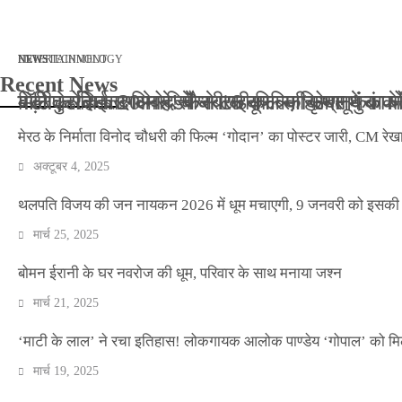
मार्च 2, 2026
जनवरी 29, 2026
अक्टूबर 4, 2025
अप्रैल 14, 2025
NEWS
NEWS
ENTERTAINMENT
NEWS
TECHNOLOGY
Recent News
बॉलीवुड के बाद अब डिफेंस टाइकून साहिल लूथरा को मि
बड़ी कार्रवाई: 20 माह से जबरन काबिज़ कृष्णा कुंज
मेरठ के निर्माता विनोद चौधरी की फिल्म ‘गोदान’ का
मिलिए रोहित उगले से! कैसे 16 साल की उम्र में क
मेरठ के निर्माता विनोद चौधरी की फिल्म ‘गोदान’ का पोस्टर जारी, CM रेख
अक्टूबर 4, 2025
थलपति विजय की जन नायकन 2026 में धूम मचाएगी, 9 जनवरी को इसकी र
मार्च 25, 2025
बोमन ईरानी के घर नवरोज की धूम, परिवार के साथ मनाया जश्न
मार्च 21, 2025
‘माटी के लाल’ ने रचा इतिहास! लोकगायक आलोक पाण्डेय ‘गोपाल’ को मि
मार्च 19, 2025