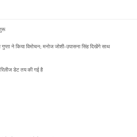
ुरू
ा गुप्ता ने किया विमोचन; मनोज जोशी-उपासना सिंह दिखेंगे साथ
िलीज डेट तय की गई है
ाले ई-पास इस बंदी में भी लागू