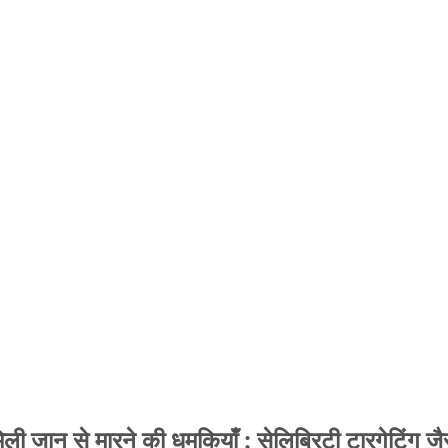
 जान से मारने की धमकियाँ : सेलिब्रिटी टारगेटिंग जैसा