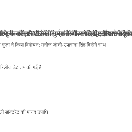
ली जान से मारने की धमकियाँ : सेलिब्रिटी टारगेटिंग ज
 वेलफेयर सोसायटी की कार्यकारिणी अपदस्थ, JDA ने पूर
 पोस्टर जारी, CM रेखा गुप्ता ने किया विमोचन; मनोज जो
ंपनी शुरू की और 22 की उम्र तक बन गए इंटरनेशनल अवॉ
ा गुप्ता ने किया विमोचन; मनोज जोशी-उपासना सिंह दिखेंगे साथ
िलीज डेट तय की गई है
ली डॉक्टरेट की मानद उपाधि