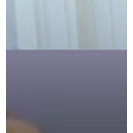
पैटर्न का
खुलासा
बड़ी
कार्रवाई:
20 माह से
जबरन
काबिज़
कृष्णा कुंज
वेलफेयर
सोसायटी
की
कार्यकारिणी
अपदस्थ,
JDA ने
पूरी कमान
चुनाव
समिति को
सौंपी
मेरठ के