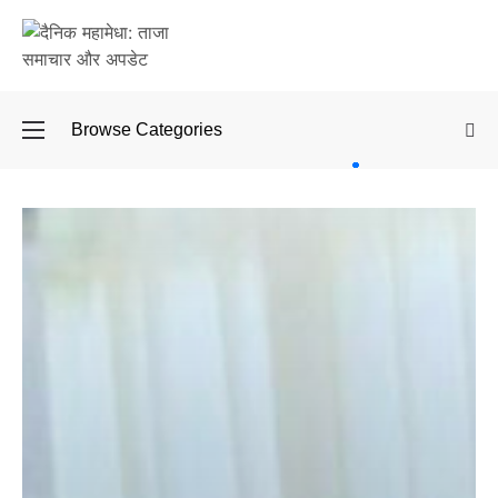
Browse Categories
बॉलीवुड
के बाद
अब
डिफेंस
टाइकून
साहिल
लूथरा को
मिली जान
से मारने
की
धमकियाँ :
सेलिब्रिटी
टारगेटिंग
जैसा हूबहू