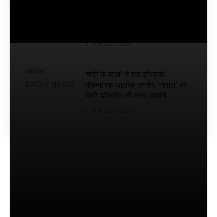
डेट तय
की गई
बोमन ईरानी के घर नवरोज की धूम,
है
परिवार के साथ मनाया जश्न
मार्च 21, 2025
‘माटी के लाल’ ने रचा इतिहास!
लोकगायक आलोक पाण्डेय ‘गोपाल’ को
मिली डॉक्टरेट की मानद उपाधि
मार्च 19, 2025