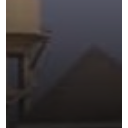
निर्माता
विनोद
चौधरी
की
फिल्म
‘गोदान’
का
पोस्टर
जारी,
CM
रेखा
गुप्ता ने
किया
विमोचन;
मनोज
जोशी-
उपासना
सिंह