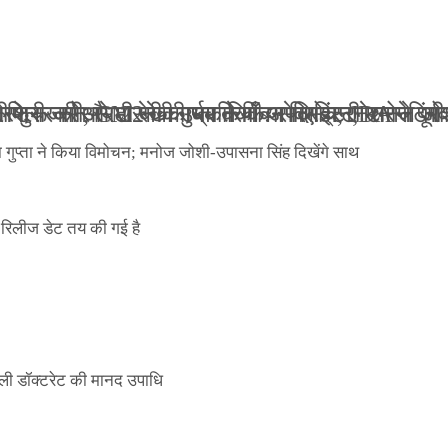
ली जान से मारने की धमकियाँ : सेलिब्रिटी टारगेटिंग ज
 वेलफेयर सोसायटी की कार्यकारिणी अपदस्थ, JDA ने पूर
 पोस्टर जारी, CM रेखा गुप्ता ने किया विमोचन; मनोज जो
ंपनी शुरू की और 22 की उम्र तक बन गए इंटरनेशनल अवॉ
ा गुप्ता ने किया विमोचन; मनोज जोशी-उपासना सिंह दिखेंगे साथ
िलीज डेट तय की गई है
ली डॉक्टरेट की मानद उपाधि