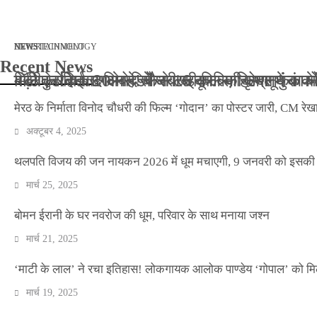
मार्च 2, 2026
जनवरी 29, 2026
अक्टूबर 4, 2025
अप्रैल 14, 2025
NEWS
NEWS
ENTERTAINMENT
NEWS
TECHNOLOGY
Recent News
बॉलीवुड के बाद अब डिफेंस टाइकून साहिल लूथरा को मि
बड़ी कार्रवाई: 20 माह से जबरन काबिज़ कृष्णा कुंज
मेरठ के निर्माता विनोद चौधरी की फिल्म ‘गोदान’ का
मिलिए रोहित उगले से! कैसे 16 साल की उम्र में क
मेरठ के निर्माता विनोद चौधरी की फिल्म ‘गोदान’ का पोस्टर जारी, CM रेख
अक्टूबर 4, 2025
थलपति विजय की जन नायकन 2026 में धूम मचाएगी, 9 जनवरी को इसकी र
मार्च 25, 2025
बोमन ईरानी के घर नवरोज की धूम, परिवार के साथ मनाया जश्न
मार्च 21, 2025
‘माटी के लाल’ ने रचा इतिहास! लोकगायक आलोक पाण्डेय ‘गोपाल’ को मि
मार्च 19, 2025