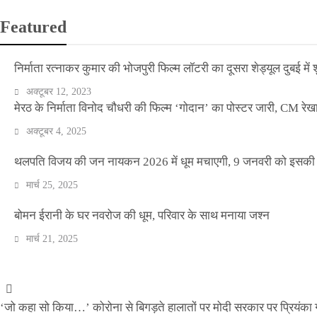
Featured
निर्माता रत्नाकर कुमार की भोजपुरी फिल्म लॉटरी का दूसरा शेड्यूल दुबई में श
अक्टूबर 12, 2023
मेरठ के निर्माता विनोद चौधरी की फिल्म ‘गोदान’ का पोस्टर जारी, CM रेख
अक्टूबर 4, 2025
थलपति विजय की जन नायकन 2026 में धूम मचाएगी, 9 जनवरी को इसकी र
मार्च 25, 2025
वीकेंड कर्फ्यू ने थामी दिल्ली की रफ्तार, नाइट कर्फ्यू व
बोमन ईरानी के घर नवरोज की धूम, परिवार के साथ मनाया जश्न
मार्च 21, 2025
Official Desk
अप्रैल 17, 2021
‘जो कहा सो किया…’ कोरोना से बिगड़ते हालातों पर मोदी सरकार पर प्रियंका ग