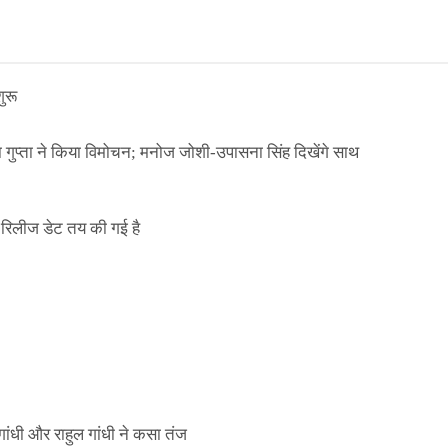
ुरू
ा गुप्ता ने किया विमोचन; मनोज जोशी-उपासना सिंह दिखेंगे साथ
िलीज डेट तय की गई है
ाले ई-पास इस बंदी में भी लागू
ांधी और राहुल गांधी ने कसा तंज