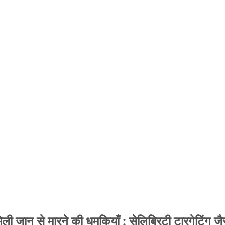
 जान से मारने की धमकियाँ : सेलिब्रिटी टारगेटिंग जैसा