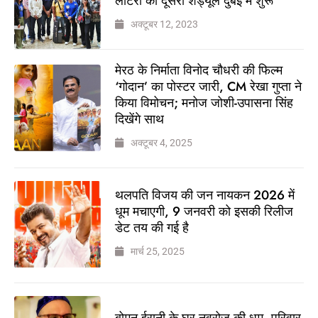
लॉटरी का दूसरा शेड्यूल दुबई में शुरू
अक्टूबर 12, 2023
मेरठ के निर्माता विनोद चौधरी की फिल्म
‘गोदान’ का पोस्टर जारी, CM रेखा गुप्ता ने
किया विमोचन; मनोज जोशी-उपासना सिंह
दिखेंगे साथ
अक्टूबर 4, 2025
थलपति विजय की जन नायकन 2026 में
धूम मचाएगी, 9 जनवरी को इसकी रिलीज
डेट तय की गई है
मार्च 25, 2025
बोमन ईरानी के घर नवरोज की धूम, परिवार