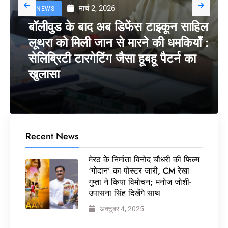
मार्च 2, 2026
NEWS
बॉलीवुड के बाद अब डिफेंस टाइकून साहिल
लूथरा को मिली जान से मारने की धमकियाँ :
सेलिब्रिटी टारगेटिंग जैसा हूबहू पैटर्न का
खुलासा
Recent News
मेरठ के निर्माता विनोद चौधरी की फिल्म
‘गोदान’ का पोस्टर जारी, CM रेखा
गुप्ता ने किया विमोचन; मनोज जोशी-
उपासना सिंह दिखेंगे साथ
अक्टूबर 4, 2025