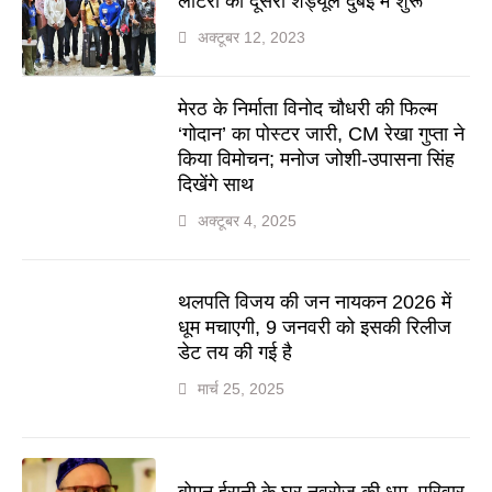
लॉटरी का दूसरा शेड्यूल दुबई में शुरू
अक्टूबर 12, 2023
मेरठ के निर्माता विनोद चौधरी की फिल्म
‘गोदान’ का पोस्टर जारी, CM रेखा गुप्ता ने
किया विमोचन; मनोज जोशी-उपासना सिंह
दिखेंगे साथ
अक्टूबर 4, 2025
थलपति विजय की जन नायकन 2026 में
धूम मचाएगी, 9 जनवरी को इसकी रिलीज
डेट तय की गई है
मार्च 25, 2025
बोमन ईरानी के घर नवरोज की धूम, परिवार