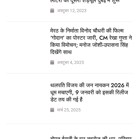
लॉटरी का दूसरा शेड्यूल दुबई में शुरू
अक्टूबर 12, 2023
मेरठ के निर्माता विनोद चौधरी की फिल्म
‘गोदान’ का पोस्टर जारी, CM रेखा गुप्ता ने
किया विमोचन; मनोज जोशी-उपासना सिंह
दिखेंगे साथ
अक्टूबर 4, 2025
थलपति विजय की जन नायकन 2026 में
धूम मचाएगी, 9 जनवरी को इसकी रिलीज
डेट तय की गई है
मार्च 25, 2025
बोमन ईरानी के घर नवरोज की धूम, परिवार