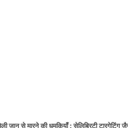
 जान से मारने की धमकियाँ : सेलिब्रिटी टारगेटिंग जैसा