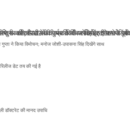
ली जान से मारने की धमकियाँ : सेलिब्रिटी टारगेटिंग ज
 वेलफेयर सोसायटी की कार्यकारिणी अपदस्थ, JDA ने पूर
 पोस्टर जारी, CM रेखा गुप्ता ने किया विमोचन; मनोज जो
ंपनी शुरू की और 22 की उम्र तक बन गए इंटरनेशनल अवॉ
ा गुप्ता ने किया विमोचन; मनोज जोशी-उपासना सिंह दिखेंगे साथ
िलीज डेट तय की गई है
ली डॉक्टरेट की मानद उपाधि