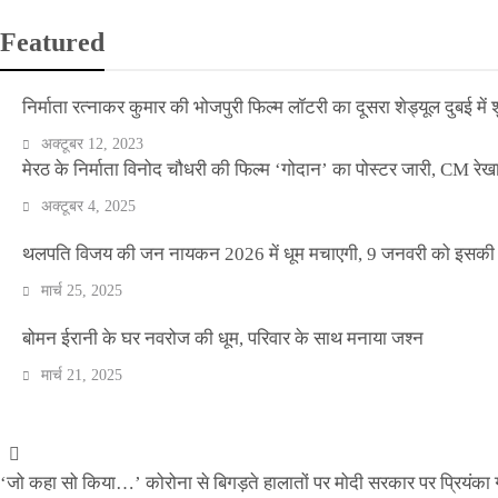
Featured
निर्माता रत्नाकर कुमार की भोजपुरी फिल्म लॉटरी का दूसरा शेड्यूल दुबई में श
अक्टूबर 12, 2023
मेरठ के निर्माता विनोद चौधरी की फिल्म ‘गोदान’ का पोस्टर जारी, CM रेख
अक्टूबर 4, 2025
थलपति विजय की जन नायकन 2026 में धूम मचाएगी, 9 जनवरी को इसकी र
मार्च 25, 2025
वीकेंड कर्फ्यू ने थामी दिल्ली की रफ्तार, नाइट कर्फ्यू व
बोमन ईरानी के घर नवरोज की धूम, परिवार के साथ मनाया जश्न
मार्च 21, 2025
Official Desk
अप्रैल 17, 2021
‘जो कहा सो किया…’ कोरोना से बिगड़ते हालातों पर मोदी सरकार पर प्रियंका ग