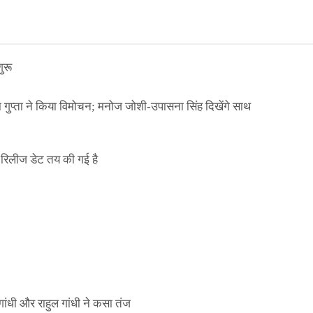
ुरू
ा गुप्ता ने किया विमोचन; मनोज जोशी-उपासना सिंह दिखेंगे साथ
िलीज डेट तय की गई है
ाले ई-पास इस बंदी में भी लागू
ांधी और राहुल गांधी ने कसा तंज