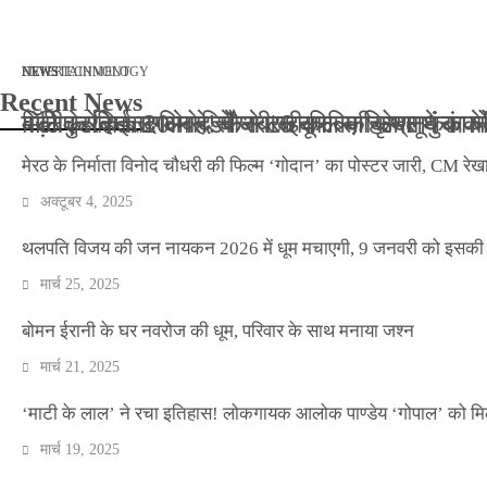
मार्च 2, 2026
जनवरी 29, 2026
अक्टूबर 4, 2025
अप्रैल 14, 2025
NEWS
NEWS
ENTERTAINMENT
NEWS
TECHNOLOGY
Recent News
बॉलीवुड के बाद अब डिफेंस टाइकून साहिल लूथरा को मि
बड़ी कार्रवाई: 20 माह से जबरन काबिज़ कृष्णा कुंज
मेरठ के निर्माता विनोद चौधरी की फिल्म ‘गोदान’ का
मिलिए रोहित उगले से! कैसे 16 साल की उम्र में क
मेरठ के निर्माता विनोद चौधरी की फिल्म ‘गोदान’ का पोस्टर जारी, CM रेख
अक्टूबर 4, 2025
थलपति विजय की जन नायकन 2026 में धूम मचाएगी, 9 जनवरी को इसकी र
मार्च 25, 2025
बोमन ईरानी के घर नवरोज की धूम, परिवार के साथ मनाया जश्न
मार्च 21, 2025
‘माटी के लाल’ ने रचा इतिहास! लोकगायक आलोक पाण्डेय ‘गोपाल’ को मि
मार्च 19, 2025