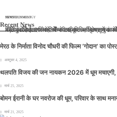
मार्च 2, 2026
जनवरी 29, 2026
अक्टूबर 4, 2025
अप्रैल 14, 2025
NEWS
NEWS
ENTERTAINMENT
NEWS
TECHNOLOGY
Recent News
बॉलीवुड के बाद अब डिफेंस टाइकून साहिल लूथरा को मि
बड़ी कार्रवाई: 20 माह से जबरन काबिज़ कृष्णा कुंज
मेरठ के निर्माता विनोद चौधरी की फिल्म ‘गोदान’ का
मिलिए रोहित उगले से! कैसे 16 साल की उम्र में क
मेरठ के निर्माता विनोद चौधरी की फिल्म ‘गोदान’ का पो
अक्टूबर 4, 2025
थलपति विजय की जन नायकन 2026 में धूम मचाएगी, 
मार्च 25, 2025
बोमन ईरानी के घर नवरोज की धूम, परिवार के साथ मना
मार्च 21, 2025