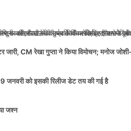
ली जान से मारने की धमकियाँ : सेलिब्रिटी टारगेटिंग ज
 वेलफेयर सोसायटी की कार्यकारिणी अपदस्थ, JDA ने पूर
 पोस्टर जारी, CM रेखा गुप्ता ने किया विमोचन; मनोज जो
ंपनी शुरू की और 22 की उम्र तक बन गए इंटरनेशनल अवॉ
स्टर जारी, CM रेखा गुप्ता ने किया विमोचन; मनोज जोशी
9 जनवरी को इसकी रिलीज डेट तय की गई है
या जश्न