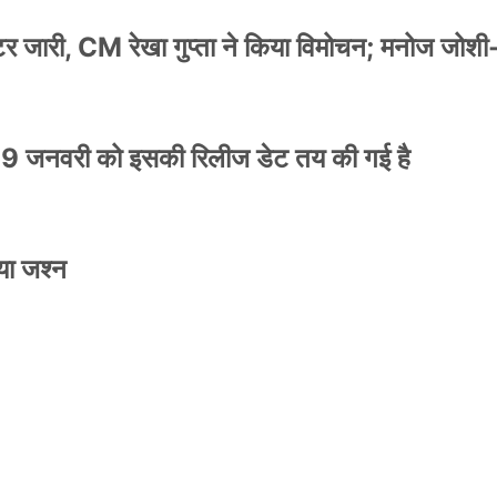
स्टर जारी, CM रेखा गुप्ता ने किया विमोचन; मनोज जोशी
9 जनवरी को इसकी रिलीज डेट तय की गई है
NEWS
मिली जान से मारने की
बड़ी कार्रवाई: 20 माह 
या जश्न
खुलासा
कार्यकारिणी अपदस्थ, JD
Official Desk
जनवरी 29, 2026
स्टर जारी, CM रेखा गुप्ता ने किया विमोचन; मनोज जोशी