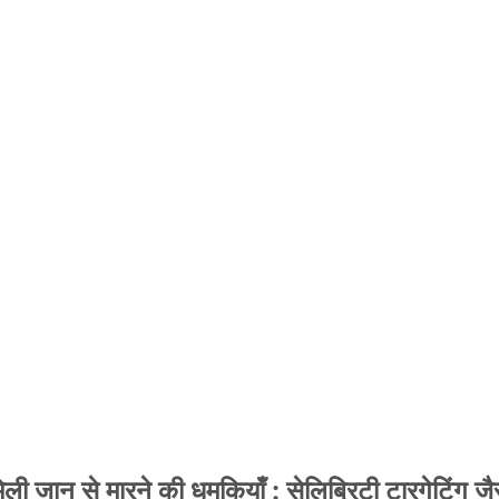
 जान से मारने की धमकियाँ : सेलिब्रिटी टारगेटिंग जैसा