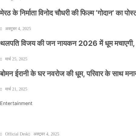
मेरठ के निर्माता विनोद चौधरी की फिल्म ‘गोदान’ का पो
अक्टूबर 4, 2025
थलपति विजय की जन नायकन 2026 में धूम मचाएगी, 
NEWS
मार्च 25, 2025
बॉलीवुड के बाद अब डिफेंस टाइकून साहिल लूथरा को 
बोमन ईरानी के घर नवरोज की धूम, परिवार के साथ मना
धमकियाँ : सेलिब्रिटी टारगेटिंग जैसा हूबहू पैटर्न का 
मार्च 21, 2025
Official Desk
मार्च 2, 2026
Entertainment
मेरठ के निर्माता विनोद चौधरी की फिल्म ‘गोदान’ का पो
Official Desk
अक्टूबर 4, 2025