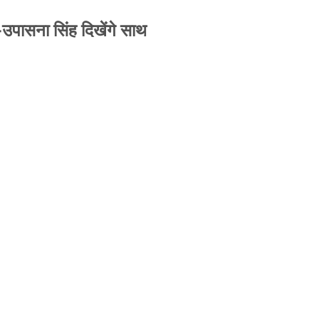
-उपासना सिंह दिखेंगे साथ
से जबरन काबिज़ कृष्णा कुंज वेलफेयर सोसायटी की
A ने पूरी कमान चुनाव समिति को सौंपी
-उपासना सिंह दिखेंगे साथ