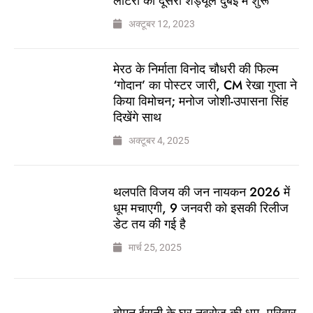
लॉटरी का दूसरा शेड्यूल दुबई में शुरू
अक्टूबर 12, 2023
मेरठ के निर्माता विनोद चौधरी की फिल्म
‘गोदान’ का पोस्टर जारी, CM रेखा गुप्ता ने
किया विमोचन; मनोज जोशी-उपासना सिंह
दिखेंगे साथ
अक्टूबर 4, 2025
थलपति विजय की जन नायकन 2026 में
धूम मचाएगी, 9 जनवरी को इसकी रिलीज
डेट तय की गई है
मार्च 25, 2025
बोमन ईरानी के घर नवरोज की धूम, परिवार