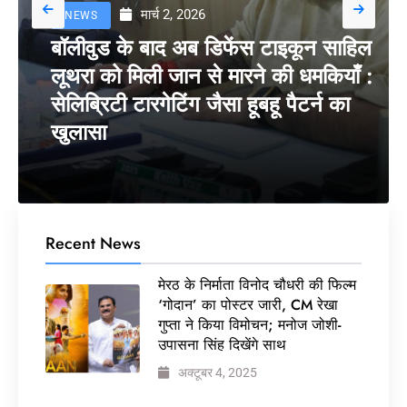
मार्च 2, 2026
NEWS
बॉलीवुड के बाद अब डिफेंस टाइकून साहिल
लूथरा को मिली जान से मारने की धमकियाँ :
सेलिब्रिटी टारगेटिंग जैसा हूबहू पैटर्न का
खुलासा
Recent News
मेरठ के निर्माता विनोद चौधरी की फिल्म
‘गोदान’ का पोस्टर जारी, CM रेखा
गुप्ता ने किया विमोचन; मनोज जोशी-
उपासना सिंह दिखेंगे साथ
अक्टूबर 4, 2025