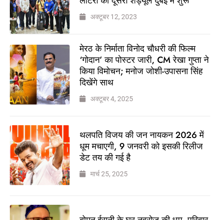
लॉटरी का दूसरा शेड्यूल दुबई में शुरू
अक्टूबर 12, 2023
मेरठ के निर्माता विनोद चौधरी की फिल्म
‘गोदान’ का पोस्टर जारी, CM रेखा गुप्ता ने
किया विमोचन; मनोज जोशी-उपासना सिंह
दिखेंगे साथ
अक्टूबर 4, 2025
थलपति विजय की जन नायकन 2026 में
धूम मचाएगी, 9 जनवरी को इसकी रिलीज
डेट तय की गई है
मार्च 25, 2025
बोमन ईरानी के घर नवरोज की धूम, परिवार