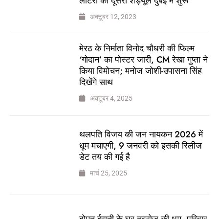
लॉटरी का दूसरा शेड्यूल दुबई में शुरू
अक्टूबर 12, 2023
मेरठ के निर्माता विनोद चौधरी की फिल्म
‘गोदान’ का पोस्टर जारी, CM रेखा गुप्ता ने
किया विमोचन; मनोज जोशी-उपासना सिंह
दिखेंगे साथ
अक्टूबर 4, 2025
थलपति विजय की जन नायकन 2026 में
धूम मचाएगी, 9 जनवरी को इसकी रिलीज
डेट तय की गई है
मार्च 25, 2025
बोमन ईरानी के घर नवरोज की धूम, परिवार