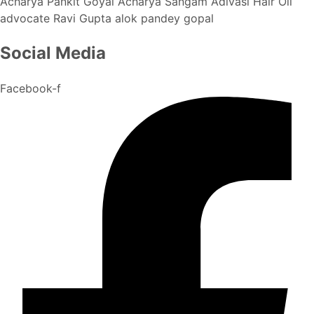
Acharya Pankit Goyal
Acharya Sangam
Adivasi Hair Oil
advocate Ravi Gupta
alok pandey gopal
Social Media
Facebook-f