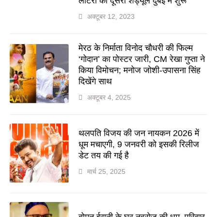
लॉटरी का दूसरा शेड्यूल दुबई में शुरू
अक्टूबर 12, 2023
मेरठ के निर्माता विनोद चौधरी की फिल्म
‘गोदान’ का पोस्टर जारी, CM रेखा गुप्ता ने
किया विमोचन; मनोज जोशी-उपासना सिंह
दिखेंगे साथ
अक्टूबर 4, 2025
थलपति विजय की जन नायकन 2026 में
धूम मचाएगी, 9 जनवरी को इसकी रिलीज
डेट तय की गई है
मार्च 25, 2025
बोमन ईरानी के घर नवरोज की धूम, परिवार