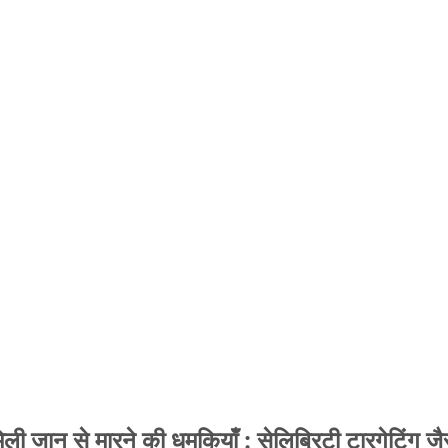
 जान से मारने की धमकियाँ : सेलिब्रिटी टारगेटिंग जैसा