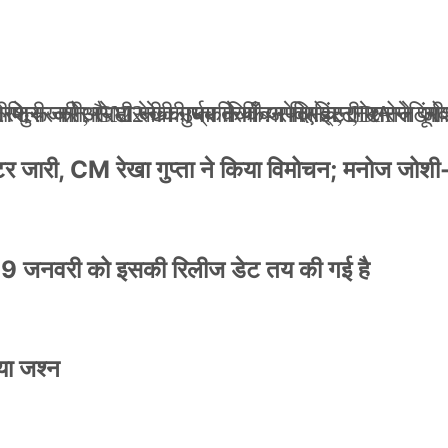
ली जान से मारने की धमकियाँ : सेलिब्रिटी टारगेटिंग ज
 वेलफेयर सोसायटी की कार्यकारिणी अपदस्थ, JDA ने पूर
 पोस्टर जारी, CM रेखा गुप्ता ने किया विमोचन; मनोज जो
ंपनी शुरू की और 22 की उम्र तक बन गए इंटरनेशनल अवॉ
स्टर जारी, CM रेखा गुप्ता ने किया विमोचन; मनोज जोशी
9 जनवरी को इसकी रिलीज डेट तय की गई है
या जश्न