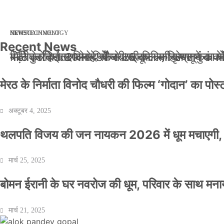
मार्च 2, 2026
जनवरी 29, 2026
अक्टूबर 4, 2025
अप्रैल 14, 2025
NEWS
NEWS
ENTERTAINMENT
NEWS
TECHNOLOGY
Recent News
बॉलीवुड के बाद अब डिफेंस टाइकून साहिल लूथरा को मि
बड़ी कार्रवाई: 20 माह से जबरन काबिज़ कृष्णा कुंज
मेरठ के निर्माता विनोद चौधरी की फिल्म ‘गोदान’ का
मिलिए रोहित उगले से! कैसे 16 साल की उम्र में क
मेरठ के निर्माता विनोद चौधरी की फिल्म ‘गोदान’ का पो
अक्टूबर 4, 2025
थलपति विजय की जन नायकन 2026 में धूम मचाएगी, 
मार्च 25, 2025
बोमन ईरानी के घर नवरोज की धूम, परिवार के साथ मना
मार्च 21, 2025