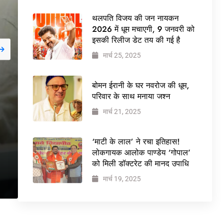
थलपति विजय की जन नायकन
2026 में धूम मचाएगी, 9 जनवरी को
इसकी रिलीज डेट तय की गई है
मार्च 25, 2025
जनवरी 29, 2026
NEWS
बोमन ईरानी के घर नवरोज की धूम,
बड़ी कार्रवाई: 20 माह से ज
परिवार के साथ मनाया जश्न
मार्च 21, 2025
वेलफेयर सोसायटी की कार्
ने पूरी कमान चुनाव समिति क
‘माटी के लाल’ ने रचा इतिहास!
लोकगायक आलोक पाण्डेय ‘गोपाल’
को मिली डॉक्टरेट की मानद उपाधि
मार्च 19, 2025