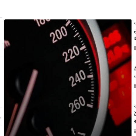
‘
ह
औ
व
क
‘
क
म
य