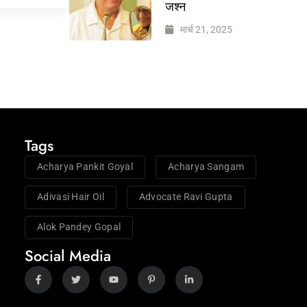
जश्न
मार्च 21, 2025
Tags
Acharya Pankit Goyal
Acharya Sangam
Adivasi Hair Oil
Advocate Ravi Gupta
Alok Pandey Gopal
Social Media