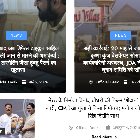
NEWS
NEWS
 बाद अब डिफेंस टाइकून साहिल
बड़ी कार्रवाई: 20 माह से ज
ली जान से मारने की धमकियाँ :
कृष्णा कुंज वेलफेयर सोस
टारगेटिंग जैसा हूबहू पैटर्न का
कार्यकारिणी अपदस्थ, JDA ने
खुलासा
चुनाव समिति को सौं
icial Desk
मार्च 2, 2026
Official Desk
जनवरी
मेरठ के निर्माता विनोद चौधरी की फिल्म ‘गोदान’
जारी, CM रेखा गुप्ता ने किया विमोचन; मनोज ज
सिंह दिखेंगे साथ
अक्टूबर 4, 202
Official Desk
NT
Read More