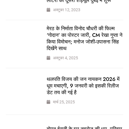
लॉटरी का दूसरा शेड्यूल दुबई में शुरू
अक्टूबर 12, 2023
मेरठ के निर्माता विनोद चौधरी की फिल्म
‘गोदान’ का पोस्टर जारी, CM रेखा गुप्ता ने
किया विमोचन; मनोज जोशी-उपासना सिंह
दिखेंगे साथ
अक्टूबर 4, 2025
थलपति विजय की जन नायकन 2026 में
धूम मचाएगी, 9 जनवरी को इसकी रिलीज
डेट तय की गई है
मार्च 25, 2025
बोमन ईरानी के घर नवरोज की धूम, परिवार