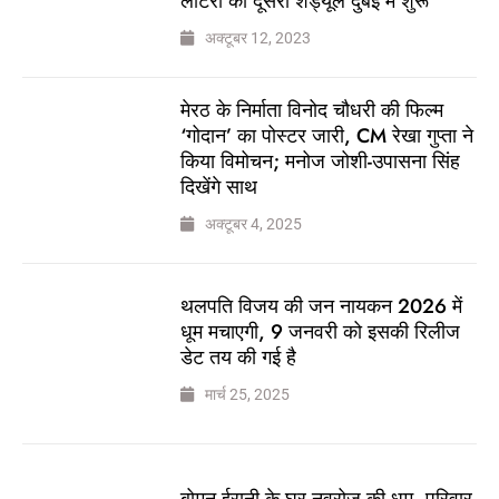
लॉटरी का दूसरा शेड्यूल दुबई में शुरू
अक्टूबर 12, 2023
मेरठ के निर्माता विनोद चौधरी की फिल्म
‘गोदान’ का पोस्टर जारी, CM रेखा गुप्ता ने
किया विमोचन; मनोज जोशी-उपासना सिंह
दिखेंगे साथ
अक्टूबर 4, 2025
थलपति विजय की जन नायकन 2026 में
धूम मचाएगी, 9 जनवरी को इसकी रिलीज
डेट तय की गई है
मार्च 25, 2025
बोमन ईरानी के घर नवरोज की धूम, परिवार