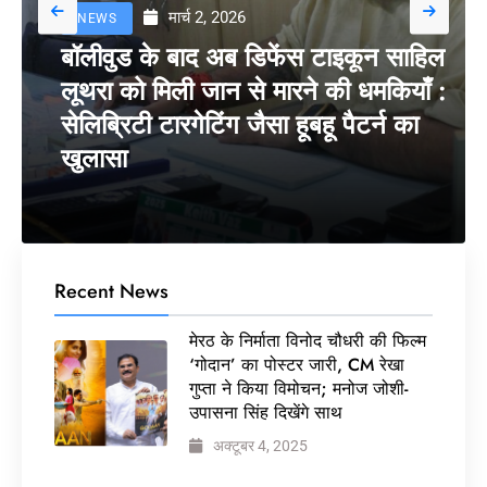
मार्च 2, 2026
NEWS
बॉलीवुड के बाद अब डिफेंस टाइकून साहिल
लूथरा को मिली जान से मारने की धमकियाँ :
सेलिब्रिटी टारगेटिंग जैसा हूबहू पैटर्न का
खुलासा
Recent News
मेरठ के निर्माता विनोद चौधरी की फिल्म
‘गोदान’ का पोस्टर जारी, CM रेखा
गुप्ता ने किया विमोचन; मनोज जोशी-
उपासना सिंह दिखेंगे साथ
अक्टूबर 4, 2025