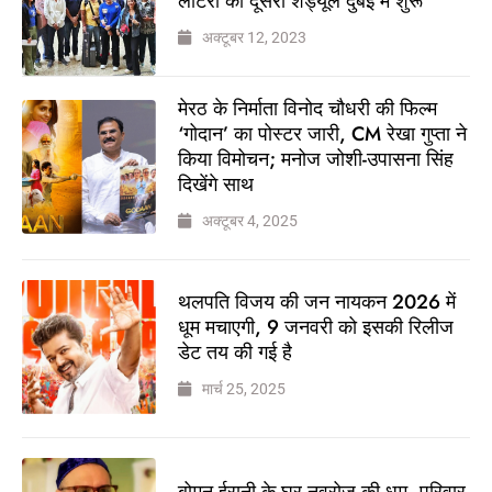
लॉटरी का दूसरा शेड्यूल दुबई में शुरू
अक्टूबर 12, 2023
मेरठ के निर्माता विनोद चौधरी की फिल्म
‘गोदान’ का पोस्टर जारी, CM रेखा गुप्ता ने
किया विमोचन; मनोज जोशी-उपासना सिंह
दिखेंगे साथ
अक्टूबर 4, 2025
थलपति विजय की जन नायकन 2026 में
धूम मचाएगी, 9 जनवरी को इसकी रिलीज
डेट तय की गई है
मार्च 25, 2025
बोमन ईरानी के घर नवरोज की धूम, परिवार