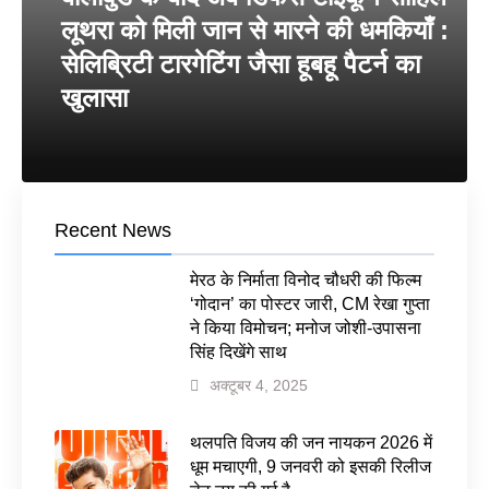
लूथरा को मिली जान से मारने की धमकियाँ :
सेलिब्रिटी टारगेटिंग जैसा हूबहू पैटर्न का
खुलासा
Recent News
मेरठ के निर्माता विनोद चौधरी की फिल्म
‘गोदान’ का पोस्टर जारी, CM रेखा गुप्ता
ने किया विमोचन; मनोज जोशी-उपासना
सिंह दिखेंगे साथ
अक्टूबर 4, 2025
थलपति विजय की जन नायकन 2026 में
धूम मचाएगी, 9 जनवरी को इसकी रिलीज