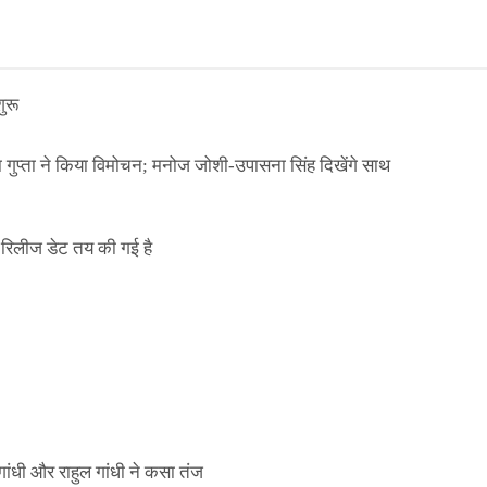
ुरू
ा गुप्ता ने किया विमोचन; मनोज जोशी-उपासना सिंह दिखेंगे साथ
िलीज डेट तय की गई है
ाले ई-पास इस बंदी में भी लागू
ांधी और राहुल गांधी ने कसा तंज