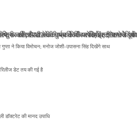
ली जान से मारने की धमकियाँ : सेलिब्रिटी टारगेटिंग ज
 वेलफेयर सोसायटी की कार्यकारिणी अपदस्थ, JDA ने पूर
 पोस्टर जारी, CM रेखा गुप्ता ने किया विमोचन; मनोज जो
ंपनी शुरू की और 22 की उम्र तक बन गए इंटरनेशनल अवॉ
ा गुप्ता ने किया विमोचन; मनोज जोशी-उपासना सिंह दिखेंगे साथ
िलीज डेट तय की गई है
ली डॉक्टरेट की मानद उपाधि