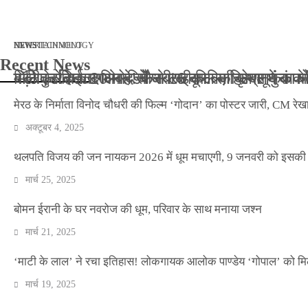
मार्च 2, 2026
जनवरी 29, 2026
अक्टूबर 4, 2025
अप्रैल 14, 2025
NEWS
NEWS
ENTERTAINMENT
NEWS
TECHNOLOGY
Recent News
बॉलीवुड के बाद अब डिफेंस टाइकून साहिल लूथरा को मि
बड़ी कार्रवाई: 20 माह से जबरन काबिज़ कृष्णा कुंज
मेरठ के निर्माता विनोद चौधरी की फिल्म ‘गोदान’ का
मिलिए रोहित उगले से! कैसे 16 साल की उम्र में क
मेरठ के निर्माता विनोद चौधरी की फिल्म ‘गोदान’ का पोस्टर जारी, CM रेख
अक्टूबर 4, 2025
थलपति विजय की जन नायकन 2026 में धूम मचाएगी, 9 जनवरी को इसकी र
मार्च 25, 2025
बोमन ईरानी के घर नवरोज की धूम, परिवार के साथ मनाया जश्न
मार्च 21, 2025
‘माटी के लाल’ ने रचा इतिहास! लोकगायक आलोक पाण्डेय ‘गोपाल’ को मि
मार्च 19, 2025