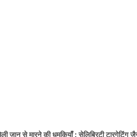
 जान से मारने की धमकियाँ : सेलिब्रिटी टारगेटिंग जैसा