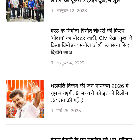
लॉटरी का दूसरा शेड्यूल दुबई में शुरू
अक्टूबर 12, 2023
मेरठ के निर्माता विनोद चौधरी की फिल्म
‘गोदान’ का पोस्टर जारी, CM रेखा गुप्ता ने
किया विमोचन; मनोज जोशी-उपासना सिंह
दिखेंगे साथ
अक्टूबर 4, 2025
थलपति विजय की जन नायकन 2026 में
धूम मचाएगी, 9 जनवरी को इसकी रिलीज
डेट तय की गई है
मार्च 25, 2025
बोमन ईरानी के घर नवरोज की धूम, परिवार