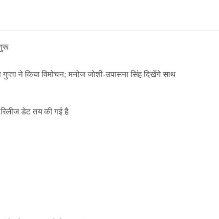
ुरू
ा गुप्ता ने किया विमोचन; मनोज जोशी-उपासना सिंह दिखेंगे साथ
िलीज डेट तय की गई है
ाले ई-पास इस बंदी में भी लागू