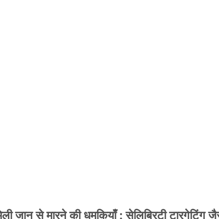
 जान से मारने की धमकियाँ : सेलिब्रिटी टारगेटिंग जैसा