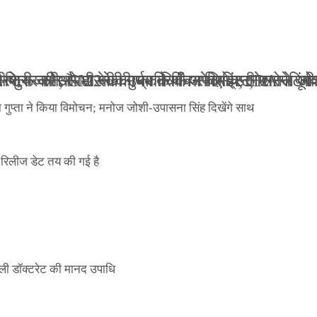
ली जान से मारने की धमकियाँ : सेलिब्रिटी टारगेटिंग ज
 वेलफेयर सोसायटी की कार्यकारिणी अपदस्थ, JDA ने पूर
 पोस्टर जारी, CM रेखा गुप्ता ने किया विमोचन; मनोज जो
ंपनी शुरू की और 22 की उम्र तक बन गए इंटरनेशनल अवॉ
ा गुप्ता ने किया विमोचन; मनोज जोशी-उपासना सिंह दिखेंगे साथ
िलीज डेट तय की गई है
ली डॉक्टरेट की मानद उपाधि