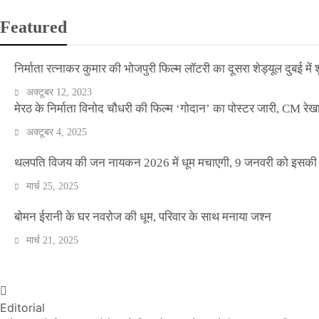
Featured
निर्माता रत्नाकर कुमार की भोजपुरी फिल्म लॉटरी का दूसरा शेड्यूल दुबई में श
अक्टूबर 12, 2023
मेरठ के निर्माता विनोद चौधरी की फिल्म ‘गोदान’ का पोस्टर जारी, CM रेख
अक्टूबर 4, 2025
थलपति विजय की जन नायकन 2026 में धूम मचाएगी, 9 जनवरी को इसकी र
मार्च 25, 2025
वीकेंड कर्फ्यू ने थामी दिल्ली की रफ्तार, नाइट कर्फ्यू व
बोमन ईरानी के घर नवरोज की धूम, परिवार के साथ मनाया जश्न
मार्च 21, 2025
Official Desk
अप्रैल 17, 2021
Editorial