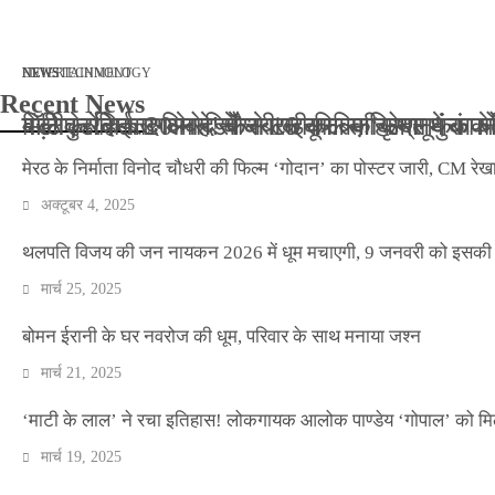
मार्च 2, 2026
जनवरी 29, 2026
अक्टूबर 4, 2025
अप्रैल 14, 2025
NEWS
NEWS
ENTERTAINMENT
NEWS
TECHNOLOGY
Recent News
बॉलीवुड के बाद अब डिफेंस टाइकून साहिल लूथरा को मि
बड़ी कार्रवाई: 20 माह से जबरन काबिज़ कृष्णा कुंज
मेरठ के निर्माता विनोद चौधरी की फिल्म ‘गोदान’ का
मिलिए रोहित उगले से! कैसे 16 साल की उम्र में क
मेरठ के निर्माता विनोद चौधरी की फिल्म ‘गोदान’ का पोस्टर जारी, CM रेख
अक्टूबर 4, 2025
थलपति विजय की जन नायकन 2026 में धूम मचाएगी, 9 जनवरी को इसकी र
मार्च 25, 2025
बोमन ईरानी के घर नवरोज की धूम, परिवार के साथ मनाया जश्न
मार्च 21, 2025
‘माटी के लाल’ ने रचा इतिहास! लोकगायक आलोक पाण्डेय ‘गोपाल’ को मि
मार्च 19, 2025