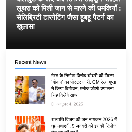
लूथरा को मिली जान से मारने की धमकियाँ :
सेलिब्रिटी टारगेटिंग जैसा हूबहू पैटर्न का
खुलासा
Recent News
मेरठ के निर्माता विनोद चौधरी की फिल्म
‘गोदान’ का पोस्टर जारी, CM रेखा गुप्ता
ने किया विमोचन; मनोज जोशी-उपासना
सिंह दिखेंगे साथ
अक्टूबर 4, 2025
थलपति विजय की जन नायकन 2026 में
धूम मचाएगी, 9 जनवरी को इसकी रिलीज