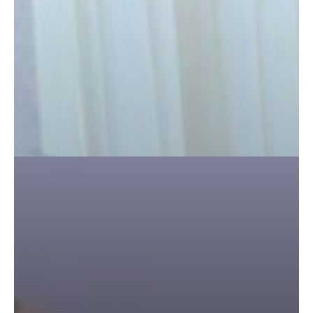
टारगेटिंग
जैसा हूबहू
पैटर्न का
खुलासा
बड़ी
कार्रवाई:
20 माह से
जबरन
काबिज़
कृष्णा कुंज
वेलफेयर
सोसायटी
की
कार्यकारिणी
अपदस्थ,
JDA ने
पूरी कमान
चुनाव