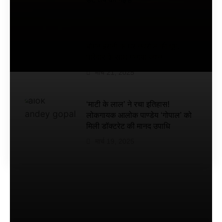
इसकी
मार्च 25, 2025
रिलीज
डेट तय
की गई
बोमन ईरानी के घर नवरोज की धूम,
है
परिवार के साथ मनाया जश्न
मार्च 21, 2025
‘माटी के लाल’ ने रचा इतिहास!
लोकगायक आलोक पाण्डेय ‘गोपाल’ को
मिली डॉक्टरेट की मानद उपाधि
मार्च 19, 2025