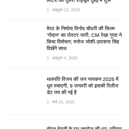
लॉटरी का दूसरा शेड्यूल दुबई में शुरू
अक्टूबर 12, 2023
मेरठ के निर्माता विनोद चौधरी की फिल्म
‘गोदान’ का पोस्टर जारी, CM रेखा गुप्ता ने
किया विमोचन; मनोज जोशी-उपासना सिंह
दिखेंगे साथ
अक्टूबर 4, 2025
थलपति विजय की जन नायकन 2026 में
धूम मचाएगी, 9 जनवरी को इसकी रिलीज
डेट तय की गई है
मार्च 25, 2025
बोमन ईरानी के घर नवरोज की धूम, परिवार