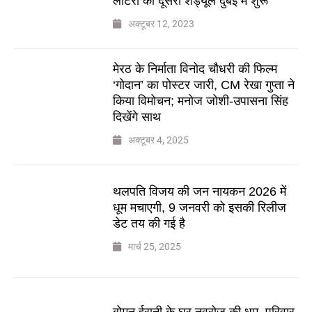
लॉटरी का दूसरा शेड्यूल दुबई में शुरू
अक्टूबर 12, 2023
मेरठ के निर्माता विनोद चौधरी की फिल्म
‘गोदान’ का पोस्टर जारी, CM रेखा गुप्ता ने
किया विमोचन; मनोज जोशी-उपासना सिंह
दिखेंगे साथ
अक्टूबर 4, 2025
थलपति विजय की जन नायकन 2026 में
धूम मचाएगी, 9 जनवरी को इसकी रिलीज
डेट तय की गई है
मार्च 25, 2025
बोमन ईरानी के घर नवरोज की धूम, परिवार