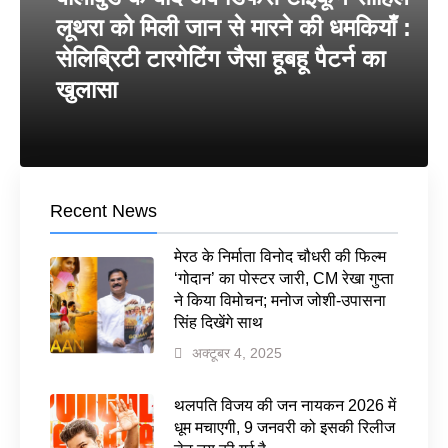
लूथरा को मिली जान से मारने की धमकियाँ :
सेलिब्रिटी टारगेटिंग जैसा हूबहू पैटर्न का
खुलासा
Recent News
मेरठ के निर्माता विनोद चौधरी की फिल्म
‘गोदान’ का पोस्टर जारी, CM रेखा गुप्ता
ने किया विमोचन; मनोज जोशी-उपासना
सिंह दिखेंगे साथ
अक्टूबर 4, 2025
थलपति विजय की जन नायकन 2026 में
धूम मचाएगी, 9 जनवरी को इसकी रिलीज