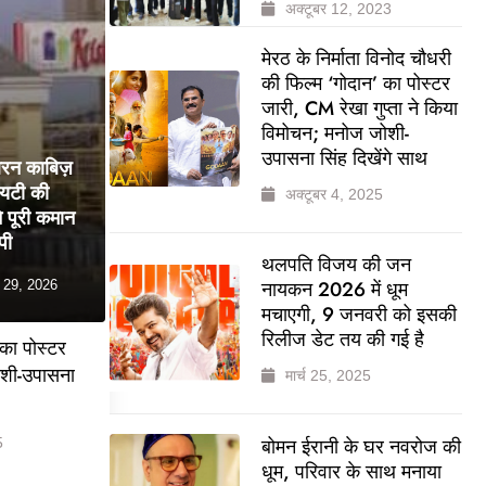
अक्टूबर 12, 2023
मेरठ के निर्माता विनोद चौधरी
की फिल्म ‘गोदान’ का पोस्टर
जारी, CM रेखा गुप्ता ने किया
विमोचन; मनोज जोशी-
उपासना सिंह दिखेंगे साथ
बरन काबिज़
ायटी की
अक्टूबर 4, 2025
 पूरी कमान
पी
थलपति विजय की जन
नायकन 2026 में धूम
 29, 2026
मचाएगी, 9 जनवरी को इसकी
रिलीज डेट तय की गई है
 का पोस्टर
ोशी-उपासना
मार्च 25, 2025
बोमन ईरानी के घर नवरोज की
5
धूम, परिवार के साथ मनाया