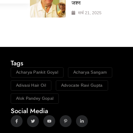
जश्न
मार्च 21, 2025
Tags
Acharya Pankit Goyal
Acharya Sangam
Adivasi Hair Oil
Advocate Ravi Gupta
Alok Pandey Gopal
Social Media