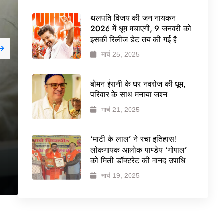
थलपति विजय की जन नायकन
2026 में धूम मचाएगी, 9 जनवरी को
इसकी रिलीज डेट तय की गई है
मार्च 25, 2025
जनवरी 29, 2026
NEWS
बोमन ईरानी के घर नवरोज की धूम,
बड़ी कार्रवाई: 20 माह से ज
परिवार के साथ मनाया जश्न
मार्च 21, 2025
वेलफेयर सोसायटी की कार्
ने पूरी कमान चुनाव समिति क
‘माटी के लाल’ ने रचा इतिहास!
लोकगायक आलोक पाण्डेय ‘गोपाल’
को मिली डॉक्टरेट की मानद उपाधि
मार्च 19, 2025