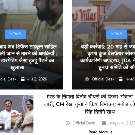
NEWS
NEWS
 बाद अब डिफेंस टाइकून साहिल
बड़ी कार्रवाई: 20 माह से ज
ली जान से मारने की धमकियाँ :
कृष्णा कुंज वेलफेयर सोस
टारगेटिंग जैसा हूबहू पैटर्न का
कार्यकारिणी अपदस्थ, JDA ने
खुलासा
चुनाव समिति को सौं
icial Desk
मार्च 2, 2026
Official Desk
जनवरी
मेरठ के निर्माता विनोद चौधरी की फिल्म ‘गोदान’
जारी, CM रेखा गुप्ता ने किया विमोचन; मनोज ज
सिंह दिखेंगे साथ
अक्टूबर 4, 202
Official Desk
NT
Read More