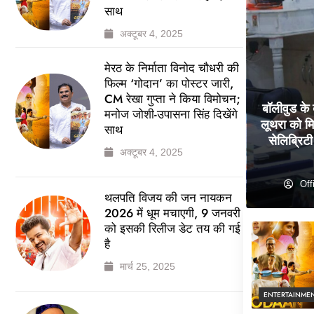
साथ
अक्टूबर 4, 2025
मेरठ के निर्माता विनोद चौधरी की
फिल्म ‘गोदान’ का पोस्टर जारी,
CM रेखा गुप्ता ने किया विमोचन;
बॉलीवुड के
मनोज जोशी-उपासना सिंह दिखेंगे
लूथरा को मि
साथ
सेलिब्रिटी 
अक्टूबर 4, 2025
Off
थलपति विजय की जन नायकन
2026 में धूम मचाएगी, 9 जनवरी
को इसकी रिलीज डेट तय की गई
है
मार्च 25, 2025
ENTERTAINME