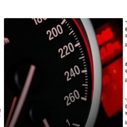
‘
ह
औ
व
क
‘
क
म
य