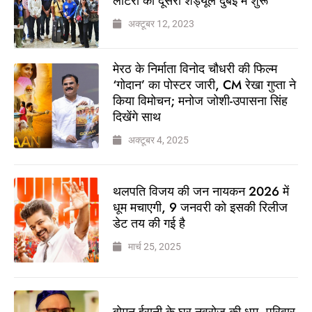
लॉटरी का दूसरा शेड्यूल दुबई में शुरू
अक्टूबर 12, 2023
मेरठ के निर्माता विनोद चौधरी की फिल्म
‘गोदान’ का पोस्टर जारी, CM रेखा गुप्ता ने
किया विमोचन; मनोज जोशी-उपासना सिंह
दिखेंगे साथ
अक्टूबर 4, 2025
थलपति विजय की जन नायकन 2026 में
धूम मचाएगी, 9 जनवरी को इसकी रिलीज
डेट तय की गई है
मार्च 25, 2025
बोमन ईरानी के घर नवरोज की धूम, परिवार