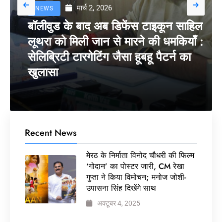
मार्च 2, 2026
NEWS
बॉलीवुड के बाद अब डिफेंस टाइकून साहिल
लूथरा को मिली जान से मारने की धमकियाँ :
सेलिब्रिटी टारगेटिंग जैसा हूबहू पैटर्न का
खुलासा
Recent News
मेरठ के निर्माता विनोद चौधरी की फिल्म
‘गोदान’ का पोस्टर जारी, CM रेखा
गुप्ता ने किया विमोचन; मनोज जोशी-
उपासना सिंह दिखेंगे साथ
अक्टूबर 4, 2025