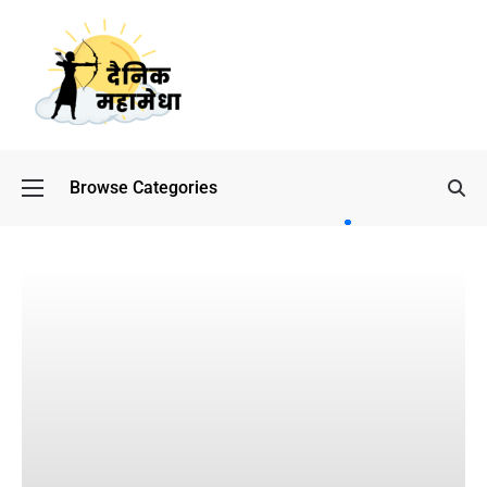
Browse Categories
बॉलीवुड
के बाद
अब
डिफेंस
टाइकून
साहिल
लूथरा को
मिली जान
से मारने
की
धमकियाँ :
सेलिब्रिटी