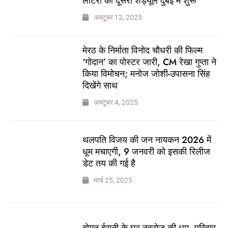
लॉटरी का दूसरा शेड्यूल दुबई में शुरू
अक्टूबर 12, 2023
मेरठ के निर्माता विनोद चौधरी की फिल्म
‘गोदान’ का पोस्टर जारी, CM रेखा गुप्ता ने
किया विमोचन; मनोज जोशी-उपासना सिंह
दिखेंगे साथ
अक्टूबर 4, 2025
थलपति विजय की जन नायकन 2026 में
धूम मचाएगी, 9 जनवरी को इसकी रिलीज
डेट तय की गई है
मार्च 25, 2025
बोमन ईरानी के घर नवरोज की धूम, परिवार