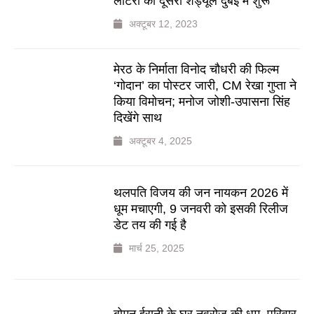
लॉटरी का दूसरा शेड्यूल दुबई में शुरू
अक्टूबर 12, 2023
मेरठ के निर्माता विनोद चौधरी की फिल्म
‘गोदान’ का पोस्टर जारी, CM रेखा गुप्ता ने
किया विमोचन; मनोज जोशी-उपासना सिंह
दिखेंगे साथ
अक्टूबर 4, 2025
थलपति विजय की जन नायकन 2026 में
धूम मचाएगी, 9 जनवरी को इसकी रिलीज
डेट तय की गई है
मार्च 25, 2025
बोमन ईरानी के घर नवरोज की धूम, परिवार