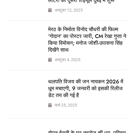
लॉटरी का दूसरा शेड्यूल दुबई में शुरू
अक्टूबर 12, 2023
मेरठ के निर्माता विनोद चौधरी की फिल्म
‘गोदान’ का पोस्टर जारी, CM रेखा गुप्ता ने
किया विमोचन; मनोज जोशी-उपासना सिंह
दिखेंगे साथ
अक्टूबर 4, 2025
थलपति विजय की जन नायकन 2026 में
धूम मचाएगी, 9 जनवरी को इसकी रिलीज
डेट तय की गई है
मार्च 25, 2025
बोमन ईरानी के घर नवरोज की धूम, परिवार