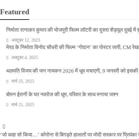
Featured
निर्माता रत्नाकर कुमार की भोजपुरी फिल्म लॉटरी का दूसरा शेड्यूल दुबई में श
अक्टूबर 12, 2023
मेरठ के निर्माता विनोद चौधरी की फिल्म ‘गोदान’ का पोस्टर जारी, CM रेख
अक्टूबर 4, 2025
थलपति विजय की जन नायकन 2026 में धूम मचाएगी, 9 जनवरी को इसकी र
मार्च 25, 2025
वीकेंड कर्फ्यू ने थामी दिल्ली की रफ्तार, नाइट कर्फ्यू व
बोमन ईरानी के घर नवरोज की धूम, परिवार के साथ मनाया जश्न
मार्च 21, 2025
Official Desk
अप्रैल 17, 2021
‘जो कहा सो किया…’ कोरोना से बिगड़ते हालातों पर मोदी सरकार पर प्रियंका ग