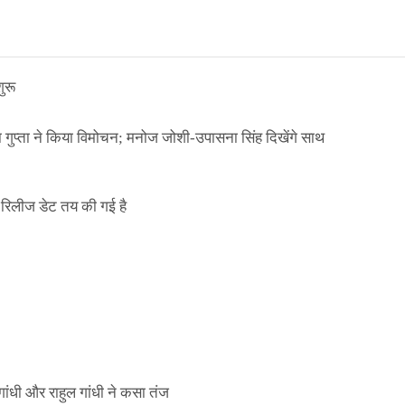
ुरू
ा गुप्ता ने किया विमोचन; मनोज जोशी-उपासना सिंह दिखेंगे साथ
िलीज डेट तय की गई है
ाले ई-पास इस बंदी में भी लागू
ांधी और राहुल गांधी ने कसा तंज