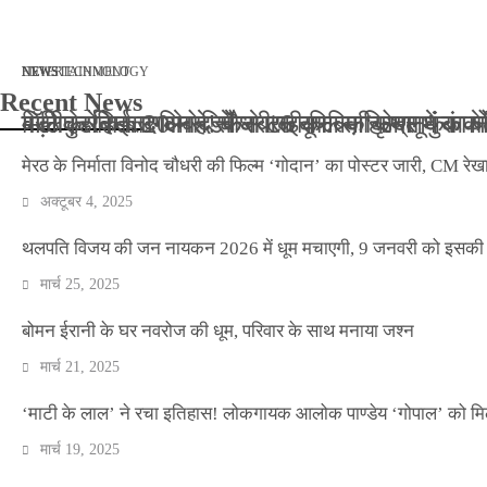
मार्च 2, 2026
जनवरी 29, 2026
अक्टूबर 4, 2025
अप्रैल 14, 2025
NEWS
NEWS
ENTERTAINMENT
NEWS
TECHNOLOGY
Recent News
बॉलीवुड के बाद अब डिफेंस टाइकून साहिल लूथरा को मि
बड़ी कार्रवाई: 20 माह से जबरन काबिज़ कृष्णा कुंज
मेरठ के निर्माता विनोद चौधरी की फिल्म ‘गोदान’ का
मिलिए रोहित उगले से! कैसे 16 साल की उम्र में क
मेरठ के निर्माता विनोद चौधरी की फिल्म ‘गोदान’ का पोस्टर जारी, CM रेख
अक्टूबर 4, 2025
थलपति विजय की जन नायकन 2026 में धूम मचाएगी, 9 जनवरी को इसकी र
मार्च 25, 2025
बोमन ईरानी के घर नवरोज की धूम, परिवार के साथ मनाया जश्न
मार्च 21, 2025
‘माटी के लाल’ ने रचा इतिहास! लोकगायक आलोक पाण्डेय ‘गोपाल’ को मि
मार्च 19, 2025