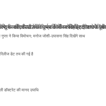
ली जान से मारने की धमकियाँ : सेलिब्रिटी टारगेटिंग ज
 वेलफेयर सोसायटी की कार्यकारिणी अपदस्थ, JDA ने पूर
 पोस्टर जारी, CM रेखा गुप्ता ने किया विमोचन; मनोज जो
ंपनी शुरू की और 22 की उम्र तक बन गए इंटरनेशनल अवॉ
ा गुप्ता ने किया विमोचन; मनोज जोशी-उपासना सिंह दिखेंगे साथ
िलीज डेट तय की गई है
ली डॉक्टरेट की मानद उपाधि