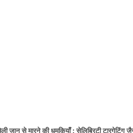
 जान से मारने की धमकियाँ : सेलिब्रिटी टारगेटिंग जैसा