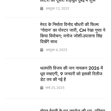
लॉटरी का दूसरा शेड्यूल दुबई में शुरू
अक्टूबर 12, 2023
मेरठ के निर्माता विनोद चौधरी की फिल्म
‘गोदान’ का पोस्टर जारी, CM रेखा गुप्ता ने
किया विमोचन; मनोज जोशी-उपासना सिंह
दिखेंगे साथ
अक्टूबर 4, 2025
थलपति विजय की जन नायकन 2026 में
धूम मचाएगी, 9 जनवरी को इसकी रिलीज
डेट तय की गई है
मार्च 25, 2025
बोमन ईरानी के घर नवरोज की धूम, परिवार